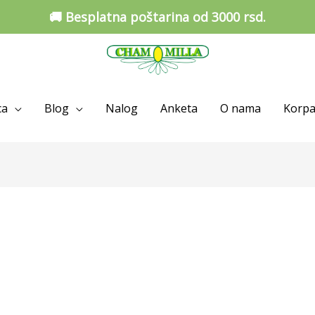
🚚 Besplatna poštarina od 3000 rsd.
ca
Blog
Nalog
Anketa
O nama
Korp