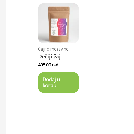
Čajne mešavine
Dečiji čaj
495.00
rsd
Dodaj u
korpu