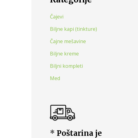
Čajevi
Biljne kapi (tinkture)
Čajne mešavine
Biljne kreme
Biljni kompleti
Med
*
Poštarina je