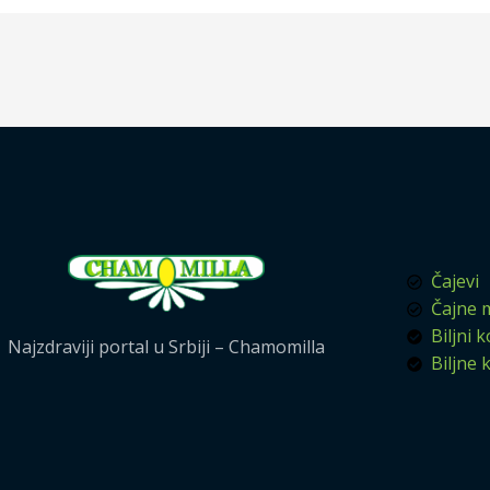
Čajevi
Čajne 
Biljni 
Najzdraviji portal u Srbiji – Chamomilla
Biljne