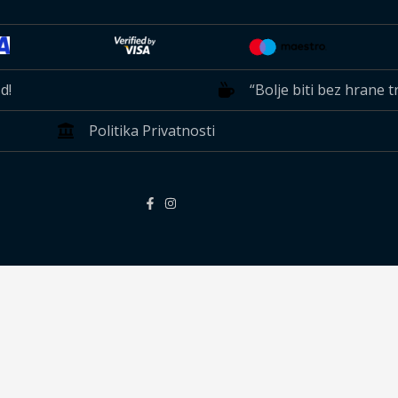
!​
“Bolje biti bez hrane t
Politika Privatnosti​