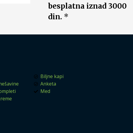
besplatna iznad 3000
din.
*
Biljne kapi
mešavine
Anketa
kompleti
Med
 kreme