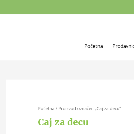
Početna
Prodavni
Početna
/ Proizvod označen „Caj za decu“
Caj za decu