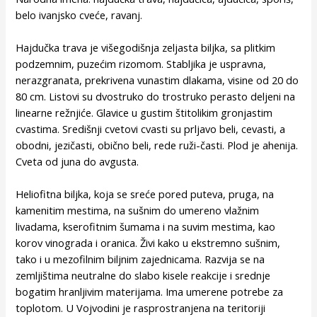
belo ivanjsko cveće, ravanj.
Hajdučka trava je višegodišnja zeljasta biljka, sa plitkim
podzemnim, puzećim rizomom. Stabljika je uspravna,
nerazgranata, prekrivena vunastim dlakama, visine od 20 do
80 cm. Listovi su dvostruko do trostruko perasto deljeni na
linearne režnjiće. Glavice u gustim štitolikim gronjastim
cvastima. Središnji cvetovi cvasti su prljavo beli, cevasti, a
obodni, jezičasti, obično beli, rede ruži-časti. Plod je ahenija.
Cveta od juna do avgusta.
Heliofitna biljka, koja se sreće pored puteva, pruga, na
kamenitim mestima, na sušnim do umereno vlažnim
livadama, kserofitnim šumama i na suvim mestima, kao
korov vinograda i oranica. Živi kako u ekstremno sušnim,
tako i u mezofilnim biljnim zajednicama. Razvija se na
zemljištima neutralne do slabo kisele reakcije i srednje
bogatim hranljivim materijama. Ima umerene potrebe za
toplotom. U Vojvodini je rasprostranjena na teritoriji