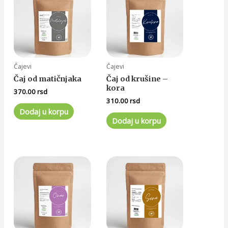
Čajevi
Čajevi
Čaj od matičnjaka
Čaj od krušine –
kora
370.00
rsd
310.00
rsd
Dodaj u korpu
Dodaj u korpu