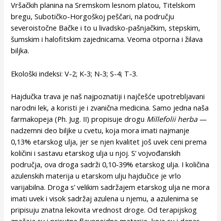
Vršačkih planina na Sremskom lesnom platou, Titelskom
bregu, Subotičko-Horgoškoj peščari, na području
severoistočne Bačke i to u livadsko-pašnjačkim, stepskim,
šumskim i halofitskim zajednicama. Veoma otporna i žilava
biljka.
Ekološki indeksi: V-2; K-3; N-3; S-4; T-3.
Hajdučka trava je naš najpoznatiji i najčešće upotrebljavani
narodni lek, a koristi je i zvanična medicina. Samo jedna naša
farmakopeja (Ph. Jug. II) propisuje drogu
Millefolii herba
—
nadzemni deo biljke u cvetu, koja mora imati najmanje
0,13% etarskog ulja, jer se njen kvalitet još uvek ceni prema
količini i sastavu etarskog ulja u njoj. S’ vojvođanskih
područja, ova droga sadrži 0,10-39% etarskog ulja. I količina
azulenskih materija u etarskom ulju hajdučice je vrlo
varijabilna. Droga s’ velikim sadržajem etarskog ulja ne mora
imati uvek i visok sadržaj azulena u njemu, a azulenima se
pripisuju znatna lekovita vrednost droge. Od terapijskog
značaja su i prisutne flavonoidne materije, koje su i danas