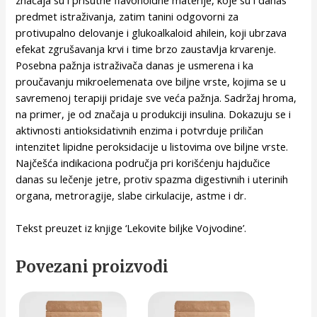
predmet istraživanja, zatim tanini odgovorni za
protivupalno delovanje i glukoalkaloid ahilein, koji ubrzava
efekat zgrušavanja krvi i time brzo zaustavlja krvarenje.
Posebna pažnja istraživača danas je usmerena i ka
proučavanju mikroelemenata ove biljne vrste, kojima se u
savremenoj terapiji pridaje sve veća pažnja. Sadržaj hroma,
na primer, je od značaja u produkciji insulina. Dokazuju se i
aktivnosti antioksidativnih enzima i potvrduje priličan
intenzitet lipidne peroksidacije u listovima ove biljne vrste.
Najčešća indikaciona područja pri korišćenju hajdučice
danas su lečenje jetre, protiv spazma digestivnih i uterinih
organa, metroragije, slabe cirkulacije, astme i dr.
Tekst preuzet iz knjige ‘Lekovite biljke Vojvodine’.
Povezani proizvodi