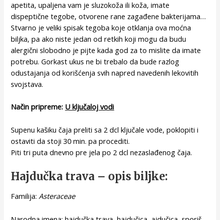
apetita, upaljena vam je sluzokoža ili koža, imate
dispeptične tegobe, otvorene rane zagađene bakterijama…
Stvarno je veliki spisak tegoba koje otklanja ova moćna
biljka, pa ako niste jedan od retkih koji mogu da budu
alergični slobodno je pijte kada god za to mislite da imate
potrebu. Gorkast ukus ne bi trebalo da bude razlog
odustajanja od korišćenja svih napred navedenih lekovitih
svojstava.
Način pripreme:
U ključaloj vodi
Supenu kašiku čaja preliti sa 2 dcl ključale vode, poklopiti i
ostaviti da stoji 30 min. pa procediti.
Piti tri puta dnevno pre jela po 2 dcl nezaslađenog čaja.
Hajdučka trava – opis biljke:
Familija:
Asteraceae
Narodna imena: hajdučka trava, hajdučica, ajdučica, sporiš,