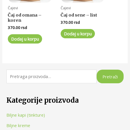
Čajevi
Čajevi
Čaj od omana –
Čaj od sene – list
koren
370.00
rsd
370.00
rsd
Dodaj u korpu
Dodaj u korpu
Pretraži
Kategorije proizvoda
Biljne kapi (tinkture)
Biljne kreme