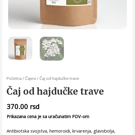
Početna
/
Čajevi
/ Čaj od hajdučke trave
Čaj od hajdučke trave
370.00
rsd
Prikazana cena je sa uračunatim PDV-om
Antibiotska svojstva, hemoroidi, krvarenja, glavobolja,