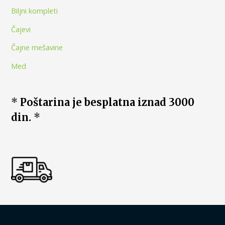
Biljni kompleti
Čajevi
Čajne mešavine
Med
*
Poštarina je besplatna iznad 3000
din.
*