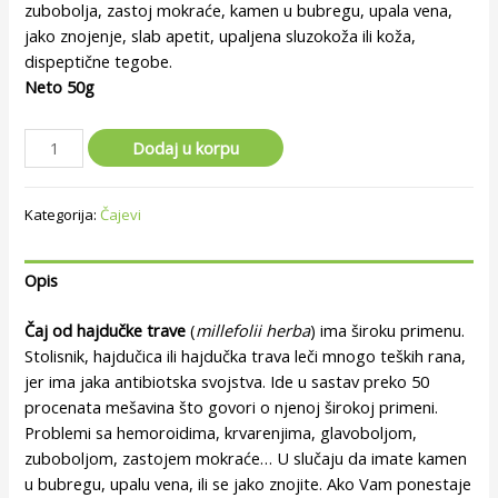
zubobolja, zastoj mokraće, kamen u bubregu, upala vena,
jako znojenje, slab apetit, upaljena sluzokoža ili koža,
dispeptične tegobe.
Neto 50g
Dodaj u korpu
Kategorija:
Čajevi
Opis
Čaj od hajdučke trave
(
millefolii herba
) ima široku primenu.
Stolisnik, hajdučica ili hajdučka trava leči mnogo teških rana,
jer ima jaka antibiotska svojstva. Ide u sastav preko 50
procenata mešavina što govori o njenoj širokoj primeni.
Problemi sa hemoroidima, krvarenjima, glavoboljom,
zuboboljom, zastojem mokraće… U slučaju da imate kamen
u bubregu, upalu vena, ili se jako znojite. Ako Vam ponestaje