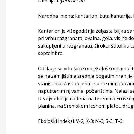
Familija: F
lyericaceae
Narodna imena: kantarion, žuta kantarija, 
Kantarion je višegodišnja zeljasta biijka s
pri vrhu razgranata, ovalna, gola, visine d
sakupljeni u razgranatu, široku, štitoliku c
septembra.
Odlikuje se vrlo širokom ekološkom amplitu
se na zemijištima srednje bogatim hraniji
staništima. Zastupljena je u raznim tipovim
napuštenim njivama, požarištima. Nalazi s
U Vojvodini je nađena na terenima Fruške 
planina, na Sremskom lesnom platou drugim
Ekološki indeksi: V-2; K-3; N-3; S-3; T-3.