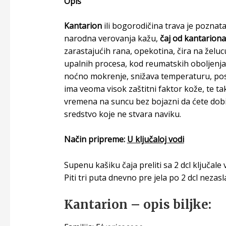
Opis
Kantarion
ili bogorodičina trava je poznata
narodna verovanja kažu,
čaj od kantariona
zarastajućih rana, opekotina, čira na želuc
upalnih procesa, kod reumatskih oboljenja
noćno mokrenje, snižava temperaturu, po
ima veoma visok zaštitni faktor kože, te ta
vremena na suncu bez bojazni da ćete dobi
sredstvo koje ne stvara naviku.
Način pripreme:
U ključaloj vodi
Supenu kašiku čaja preliti sa 2 dcl ključale v
Piti tri puta dnevno pre jela po 2 dcl nezas
Kantarion
– opis biljke
: