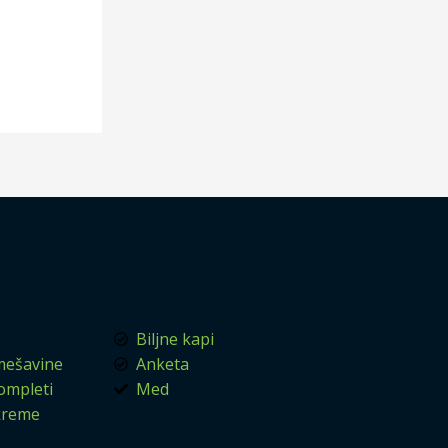
Biljne kapi
mešavine
Anketa
kompleti
Med
 kreme