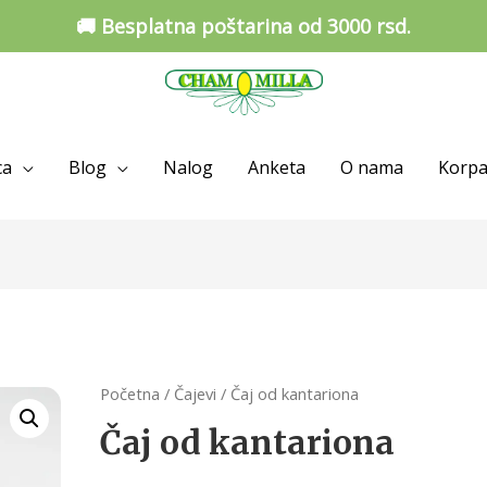
🚚 Besplatna poštarina od 3000 rsd.
ca
Blog
Nalog
Anketa
O nama
Korp
Početna
/
Čajevi
/ Čaj od kantariona
Čaj od kantariona