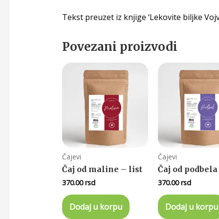
Tekst preuzet iz knjige ‘Lekovite biljke Vojv
Povezani proizvodi
Čajevi
Čajevi
Čaj od maline – list
Čaj od podbela 
370.00
rsd
370.00
rsd
Dodaj u korpu
Dodaj u korpu