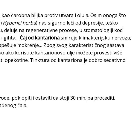
 kao čarobna biljka protiv utvara i oluja. Osim onoga što
(
Hyperici herba
) nas sigurno leči od depresije, teško
u, deluje na regenerativne procese, u stomatologiji kod
 i gihta…
Čaj od kantariona
smiruje klimakterijsku nervozu,
spešuje mokrenje… Zbog svog karakterističnog sastava
ko ako koristite kantarionovo ulje možete provesti više
ti opekotine. Tinktura od kantariona je dobro sedativno
ode, poklopiti i ostaviti da stoji 30 min. pa procediti.
lađenog čaja.