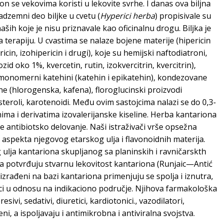
n se vekovima koristi u lekovite svrhe. I danas ova biljna
adzemni deo biljke u cvetu (
Hyperici herba
) propisivale su
ih koje je nisu priznavale kao oficinalnu drogu. Biljka je
terapiju. U cvastima se nalaze bojene materije (hipericin
cin, izohipericin i drugi), koje su hemijski naftodiatroni,
id oko 1%, kvercetin, rutin, izokvercitrin, kvercitrin),
, monomerni katehini (katehin i epikatehin), kondezovane
ne (hlorogenska, kafena), floroglucinski proizvodi
 steroli, karotenoidi. Među ovim sastojcima nalazi se do 0,3-
ima i derivatima izovalerijanske kiseline. Herba kantariona
e antibiotsko delovanje. Naši istraživači vrše opsežna
z aspekta njegovog etarskog ulja i flavonoidnih materija.
 ulja kantariona skupljanog sa planinskih i ravničarskth
ja potvrđuju stvarnu lekovitost kantariona (Runjaic—Antić
 izrađeni na bazi kantariona primenjuju se spolja i iznutra,
ici u odnosu na indikaciono područje. Njihova farmakološka
sivi, sedativi, diuretici, kardiotonici., vazodilatori,
i, a ispoljavaju i antimikrobna i antiviralna svojstva.