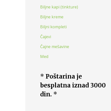
Biljne kapi (tinkture)
Biljne kreme
Biljni kompleti
Čajevi
Čajne mešavine
Med
*
Poštarina je
besplatna iznad 3000
din.
*