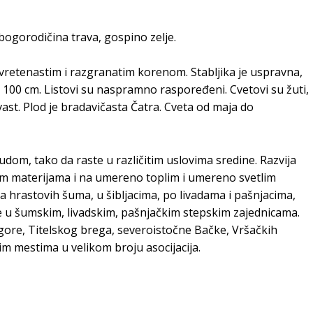
bogorodičina trava, gospino zelje.
a vretenastim i razgranatim korenom. Stabljika je uspravna,
o 100 cm. Listovi su naspramno raspoređeni. Cvetovi su žuti,
vast. Plod je bradavičasta Čatra. Cveta od maja do
dom, tako da raste u različitim uslovima sredine. Razvija
vim materijama i na umereno toplim i umereno svetlim
a hrastovih šuma, u šibljacima, po livadama i pašnjacima,
e u šumskim, livadskim, pašnjačkim stepskim zajednicama.
gore, Titelskog brega, severoistočne Bačke, Vršačkih
 mestima u velikom broju asocijacija.