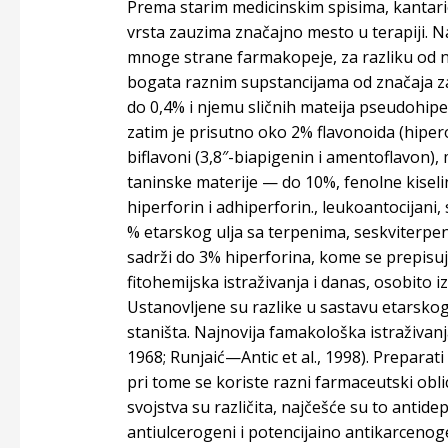
Prema starim medicinskim spisima, kantario
vrsta zauzima značajno mesto u terapiji. N
mnoge strane farmakopeje, za razliku od naš
bogata raznim supstancijama od značaja za 
do 0,4% i njemu sličnih mateija pseudohiperi
zatim je prisutno oko 2% flavonoida (hiperoz
biflavoni (3,8″-biapigenin i amentoflavon)
taninske materije — do 10%, fenolne kiseli
hiperforin i adhiperforin., leukoantocijani,
% etarskog ulja sa terpenima, seskviterpen
sadrži do 3% hiperforina, kome se prepisuj
fitohemijska istraživanja i danas, osobito i
Ustanovljene su razlike u sastavu etarskog
staništa. Najnovija famakološka istraživan
1968; Runjaić—Antic et al., 1998). Preparati
pri tome se koriste razni farmaceutski obl
svojstva su različita, najčešće su to antidepre
antiulcerogeni i potencijaino antikarcenogen