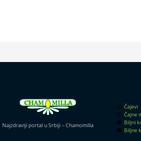
Čajevi
Čajne 
Biljni 
Najzdraviji portal u Srbiji – Chamomilla
Biljne