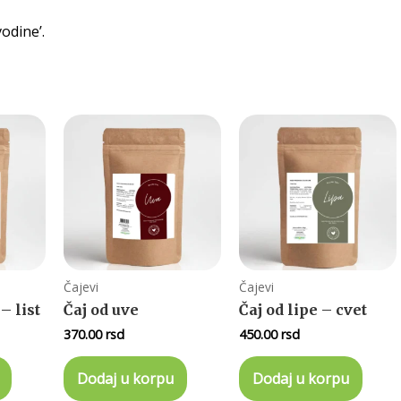
odine’.
Čajevi
Čajevi
– list
Čaj od uve
Čaj od lipe – cvet
370.00
rsd
450.00
rsd
Dodaj u korpu
Dodaj u korpu