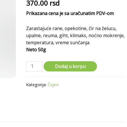
370.00
rsd
Prikazana cena je sa uračunatim PDV-om
Zarastajuće rane, opekotine, čir na želucu,
upalne, reuma, giht, klimaks, noćno mokrenje,
temperatura, vreme sunčanja.
Neto 50g
Dodaj u korpu
Kategorija:
Čajevi